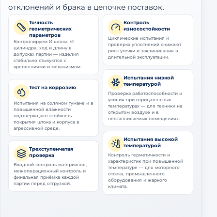
отклонений и брака в цепочке поставок.
Точность
Контроль
геометрических
износостойкости
параметров
Циклические испытания и
Контролируем Ø штока, Ø
проверка уплотнений снижают
цилиндра, ход и длину в
риск утечки и заклинивания в
допусках партии — изделия
длительной эксплуатации.
стабильно стыкуются с
креплениями и механизмом.
Испытания низкой
температурой
Тест на коррозию
Проверка работоспособности и
усилия при отрицательных
Испытания на соляном тумане и в
температурах — для техники на
повышенной влажности
открытом воздухе и в
подтверждают стойкость
неотапливаемых помещениях.
покрытия штока и корпуса в
агрессивной среде.
Испытания высокой
температурой
Трехступенчатая
проверка
Контроль герметичности и
характеристик при повышенной
Входной контроль материалов,
температуре — для моторного
межоперационный контроль и
отсека, промышленного
финальная приёмка каждой
оборудования и жаркого
партии перед отгрузкой.
климата.