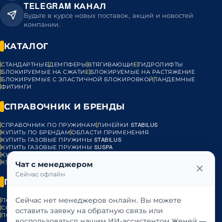
TELEGRAM КАНАЛ
Будьте в курсе новых поставок, акций и новостей
компании.
КАТАЛОГ
СТАНДАРТНЫЕ
ДЕМПФЕРЫ
ВТЯГИВАЮЩИЕ
ГИДРОЛИФТЫ
БЛОКИРУЕМЫЕ НА СЖАТИЕ
БЛОКИРУЕМЫЕ НА РАСТЯЖЕНИЕ
БЛОКИРУЕМЫЕ С ЭЛАСТИЧНОЙ БЛОКИРОВКОЙ
ТАНДЕМНЫЕ
ФИТИНГИ
СПРАВОЧНИК И БРЕНДЫ
СПРАВОЧНИК ПО ПРУЖИНАМ
ЛИНЕЙКИ STABILUS
КУПИТЬ ПО БРЕНДАМ
ОБЛАСТИ ПРИМЕНЕНИЯ
КУПИТЬ ГАЗОВЫЕ ПРУЖИНЫ STABILUS
КУПИТЬ ГАЗОВЫЕ ПРУЖИНЫ SUSPA
КУПИТЬ ГАЗОВЫЕ ПРУЖИНЫ HAHN
КУПИТЬ ГАЗОВЫЕ ПРУЖИНЫ BANSBACH
ГАЗОВЫЕ ПРУЖИНЫ VST
Чат с менеджером
Сейчас офлайн
ПРАВОВАЯ ИНФОРМАЦИЯ
Сейчас нет менеджеров онлайн. Вы можете
ПОЛИТИКА КОНФИДЕНЦИАЛЬНОСТИ
ПУБЛИЧНАЯ ОФЕРТА
СОГЛАСИЕ НА ОБРАБОТКУ ПЕРСОНАЛЬНЫХ ДАННЫХ
оставить заявку на обратную связь или
ПОЛИТИКА ИСПОЛЬЗОВАНИЯ COOKIES
воспользоваться нашим ИИ-ассистентом Женей —