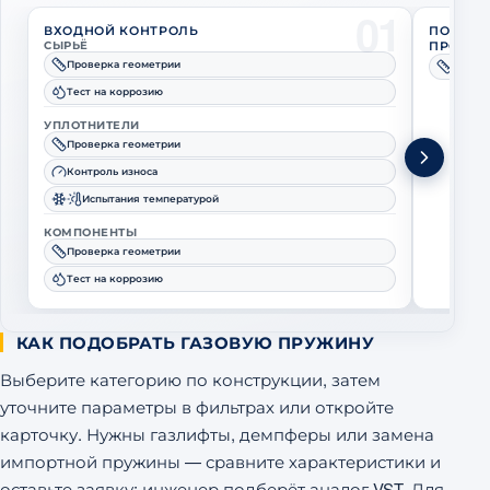
01
ВХОДНОЙ КОНТРОЛЬ
ПОЛНЫЙ
СЫРЬЁ
ПРОИЗВ
Проверка геометрии
Провер
Тест на коррозию
УПЛОТНИТЕЛИ
Проверка геометрии
Контроль износа
Испытания температурой
КОМПОНЕНТЫ
Проверка геометрии
Тест на коррозию
КАК ПОДОБРАТЬ ГАЗОВУЮ ПРУЖИНУ
Выберите категорию по конструкции, затем
уточните параметры в фильтрах или откройте
карточку. Нужны газлифты, демпферы или замена
импортной пружины — сравните характеристики и
оставьте заявку: инженер подберёт аналог VST. Для