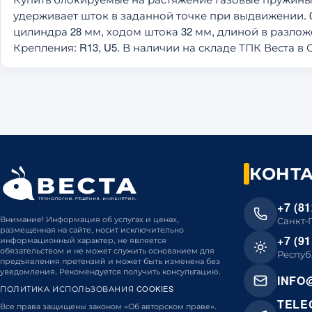
удерживает шток в заданной точке при выдвижении. 0
цилиндра 28 мм, ходом штока 32 мм, длиной в разложе
Крепления: R13, U5. В наличии на складе ТПК Веста в 
КОНТ
+7 (81
Внимание! Информация об услугах и ценах,
Санкт-
размещенная на сайте, носит исключительно
+7 (91
информационный характер, не является
обязательством и не может служить основанием для
Респуб
предъявления претензий и может быть изменена без
уведомления. Рекомендуется получить консультацию.
INFO
ПОЛИТИКА ИСПОЛЬЗОВАНИЯ COOKIES
TELE
Все права защищены законом «Об авторском праве».