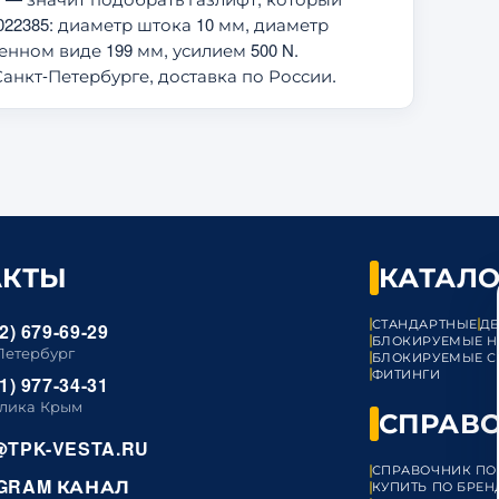
22385: диаметр штока 10 мм, диаметр
нном виде 199 мм, усилием 500 N.
Санкт-Петербурге, доставка по России.
АКТЫ
КАТАЛО
СТАНДАРТНЫЕ
Д
2) 679-69-29
БЛОКИРУЕМЫЕ Н
Петербург
БЛОКИРУЕМЫЕ С
ФИТИНГИ
1) 977-34-31
лика Крым
СПРАВ
@TPK-VESTA.RU
СПРАВОЧНИК ПО
GRAM КАНАЛ
КУПИТЬ ПО БРЕ