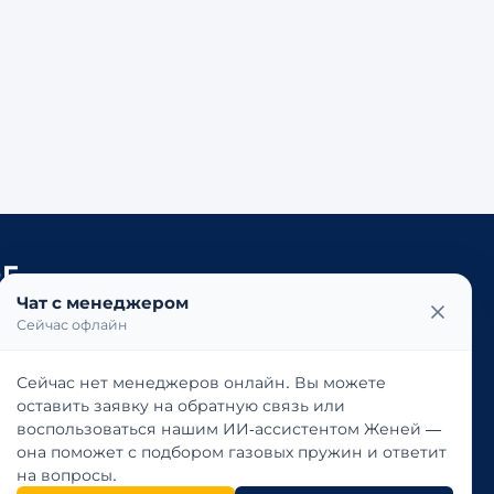
Г
Чат с менеджером
ЕМПФЕРЫ
ВТЯГИВАЮЩИЕ
ГИДРОЛИФТЫ
Сейчас офлайн
А СЖАТИЕ
БЛОКИРУЕМЫЕ НА РАСТЯЖЕНИЕ
 ЭЛАСТИЧНОЙ БЛОКИРОВКОЙ
ТАНДЕМНЫЕ
Сейчас нет менеджеров онлайн. Вы можете
оставить заявку на обратную связь или
ОЧНИК И БРЕНДЫ
воспользоваться нашим ИИ-ассистентом Женей —
она поможет с подбором газовых пружин и ответит
 ПРУЖИНАМ
ЛИНЕЙКИ STABILUS
на вопросы.
НДАМ
ОБЛАСТИ ПРИМЕНЕНИЯ