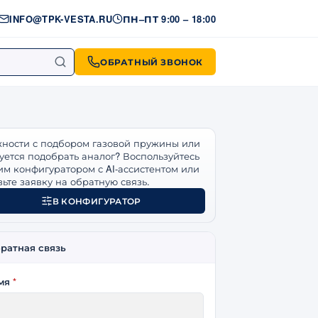
INFO@TPK-VESTA.RU
ПН–ПТ 9:00 – 18:00
ОБРАТНЫЙ ЗВОНОК
икулу
ности с подбором газовой пружины или
уется подобрать аналог? Воспользуйтесь
м конфигуратором с AI-ассистентом или
вьте заявку на обратную связь.
В КОНФИГУРАТОР
ратная связь
мя
*