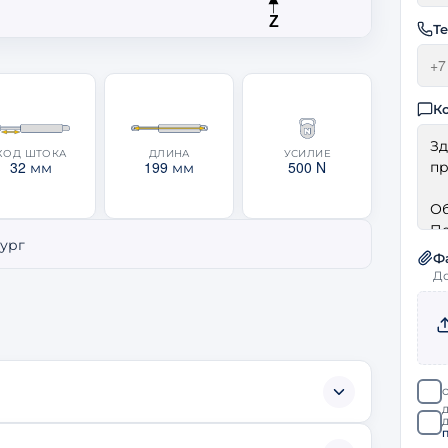
Z
Т
К
ХОД ШТОКА
ДЛИНА
УСИЛИЕ
32 мм
199 мм
500 N
бург
Ф
До