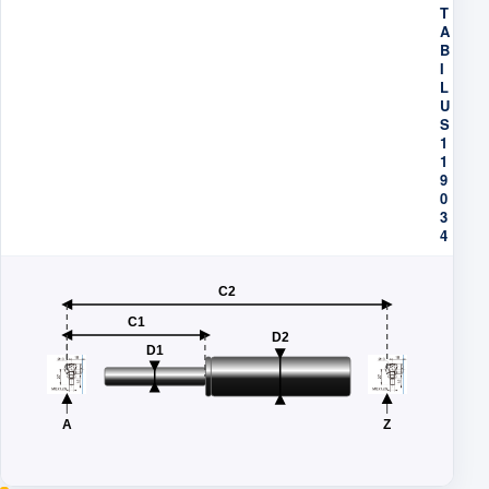
T
A
B
I
L
U
S
1
1
9
0
3
4
C2
C1
D2
D1
A
Z