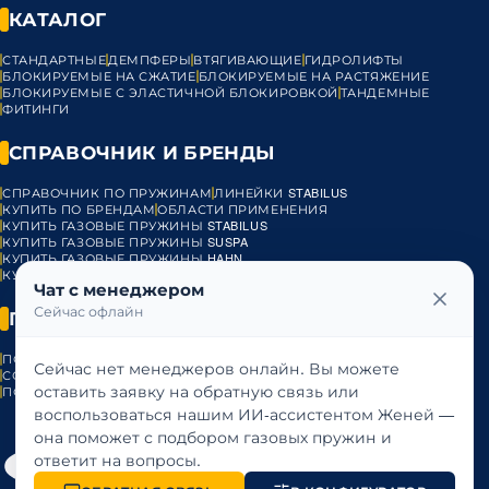
КАТАЛОГ
СТАНДАРТНЫЕ
ДЕМПФЕРЫ
ВТЯГИВАЮЩИЕ
ГИДРОЛИФТЫ
БЛОКИРУЕМЫЕ НА СЖАТИЕ
БЛОКИРУЕМЫЕ НА РАСТЯЖЕНИЕ
БЛОКИРУЕМЫЕ С ЭЛАСТИЧНОЙ БЛОКИРОВКОЙ
ТАНДЕМНЫЕ
ФИТИНГИ
СПРАВОЧНИК И БРЕНДЫ
СПРАВОЧНИК ПО ПРУЖИНАМ
ЛИНЕЙКИ STABILUS
КУПИТЬ ПО БРЕНДАМ
ОБЛАСТИ ПРИМЕНЕНИЯ
КУПИТЬ ГАЗОВЫЕ ПРУЖИНЫ STABILUS
КУПИТЬ ГАЗОВЫЕ ПРУЖИНЫ SUSPA
КУПИТЬ ГАЗОВЫЕ ПРУЖИНЫ HAHN
КУПИТЬ ГАЗОВЫЕ ПРУЖИНЫ BANSBACH
ГАЗОВЫЕ ПРУЖИНЫ VST
Чат с менеджером
Сейчас офлайн
ПРАВОВАЯ ИНФОРМАЦИЯ
ПОЛИТИКА КОНФИДЕНЦИАЛЬНОСТИ
ПУБЛИЧНАЯ ОФЕРТА
Сейчас нет менеджеров онлайн. Вы можете
СОГЛАСИЕ НА ОБРАБОТКУ ПЕРСОНАЛЬНЫХ ДАННЫХ
оставить заявку на обратную связь или
ПОЛИТИКА ИСПОЛЬЗОВАНИЯ COOKIES
воспользоваться нашим ИИ-ассистентом Женей —
она поможет с подбором газовых пружин и
ответит на вопросы.