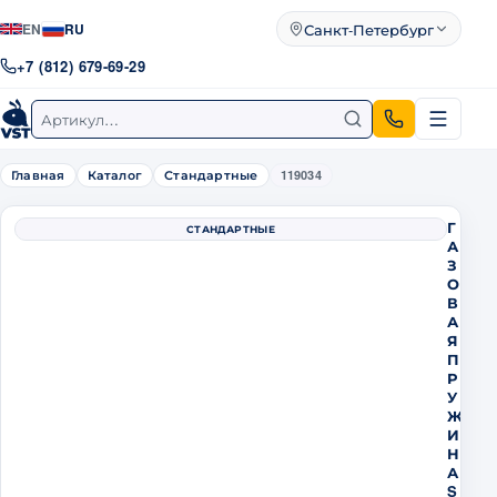
Санкт-Петербург
EN
RU
Город
+7 (812) 679-69-29
Поиск по артикулу
Главная
Каталог
Стандартные
119034
Г
СТАНДАРТНЫЕ
А
З
О
В
А
Я
П
Р
У
Ж
И
Н
А
S