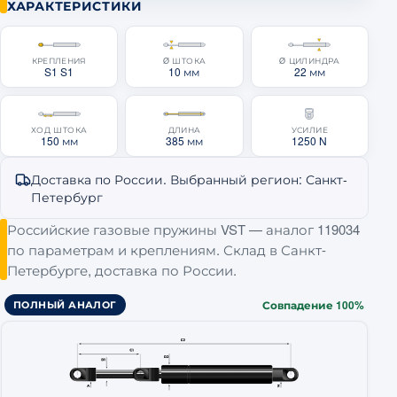
ХАРАКТЕРИСТИКИ
Технические характеристики газовой пружины
КРЕПЛЕНИЯ
Ø ШТОКА
Ø ЦИЛИНДРА
S1 S1
10 мм
22 мм
ХОД ШТОКА
ДЛИНА
УСИЛИЕ
150 мм
385 мм
1250 N
Доставка по России. Выбранный регион: Санкт-
Петербург
Замена VST
Российские газовые пружины VST — аналог 119034
по параметрам и креплениям. Склад в Санкт-
Петербурге, доставка по России.
Совпадение 100%
ПОЛНЫЙ АНАЛОГ