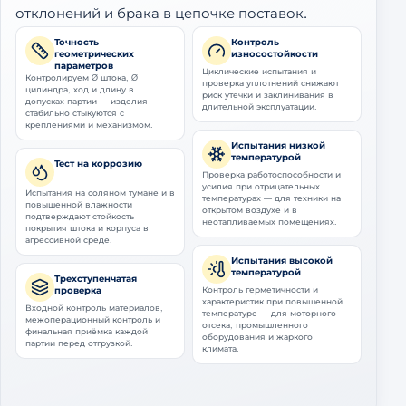
отклонений и брака в цепочке поставок.
Точность
Контроль
геометрических
износостойкости
параметров
Циклические испытания и
Контролируем Ø штока, Ø
проверка уплотнений снижают
цилиндра, ход и длину в
риск утечки и заклинивания в
допусках партии — изделия
длительной эксплуатации.
стабильно стыкуются с
креплениями и механизмом.
Испытания низкой
температурой
Тест на коррозию
Проверка работоспособности и
усилия при отрицательных
Испытания на соляном тумане и в
температурах — для техники на
повышенной влажности
открытом воздухе и в
подтверждают стойкость
неотапливаемых помещениях.
покрытия штока и корпуса в
агрессивной среде.
Испытания высокой
температурой
Трехступенчатая
проверка
Контроль герметичности и
характеристик при повышенной
Входной контроль материалов,
температуре — для моторного
межоперационный контроль и
отсека, промышленного
финальная приёмка каждой
оборудования и жаркого
партии перед отгрузкой.
климата.