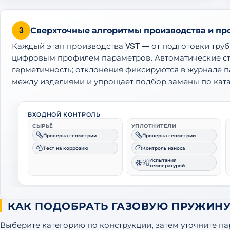
3
Сверхточные алгоритмы производства и пр
Каждый этап производства VST — от подготовки тру
цифровым профилем параметров. Автоматические ст
герметичность; отклонения фиксируются в журнале п
между изделиями и упрощает подбор замены по ката
ВХОДНОЙ КОНТРОЛЬ
СЫРЬЁ
УПЛОТНИТЕЛИ
Проверка геометрии
Проверка геометрии
Тест на коррозию
Контроль износа
Испытания
температурой
КАК ПОДОБРАТЬ ГАЗОВУЮ ПРУЖИН
Выберите категорию по конструкции, затем уточните па