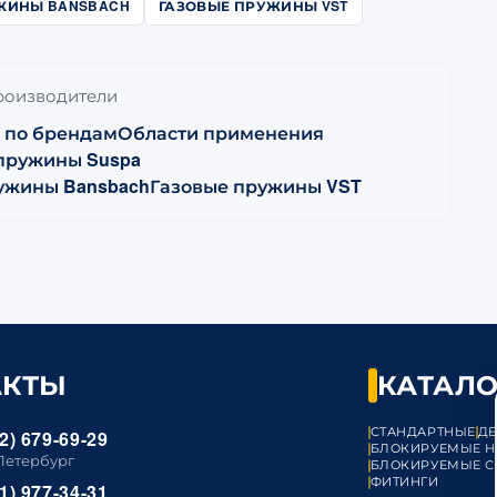
ЖИНЫ BANSBACH
ГАЗОВЫЕ ПРУЖИНЫ VST
производители
 по брендам
Области применения
 пружины Suspa
ужины Bansbach
Газовые пружины VST
АКТЫ
КАТАЛО
СТАНДАРТНЫЕ
Д
2) 679-69-29
БЛОКИРУЕМЫЕ Н
Петербург
БЛОКИРУЕМЫЕ С
ФИТИНГИ
1) 977-34-31