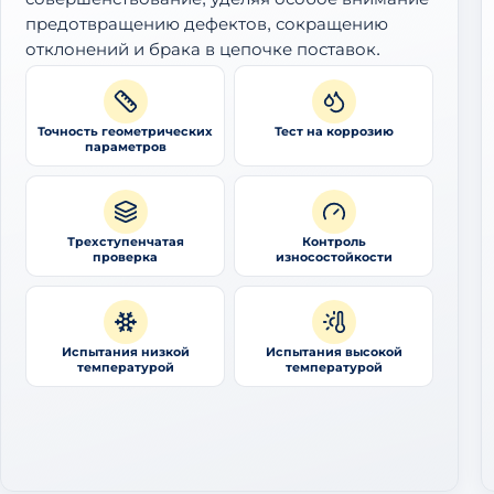
предотвращению дефектов, сокращению
отклонений и брака в цепочке поставок.
Точность геометрических
Тест на коррозию
параметров
Трехступенчатая
Контроль
проверка
износостойкости
Испытания низкой
Испытания высокой
температурой
температурой