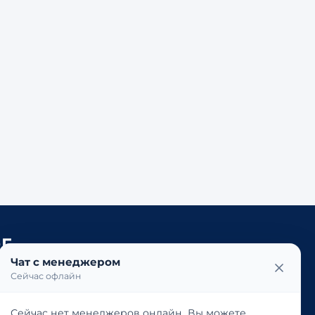
Г
Чат с менеджером
ЕМПФЕРЫ
ВТЯГИВАЮЩИЕ
ГИДРОЛИФТЫ
Сейчас офлайн
А СЖАТИЕ
БЛОКИРУЕМЫЕ НА РАСТЯЖЕНИЕ
 ЭЛАСТИЧНОЙ БЛОКИРОВКОЙ
ТАНДЕМНЫЕ
Сейчас нет менеджеров онлайн. Вы можете