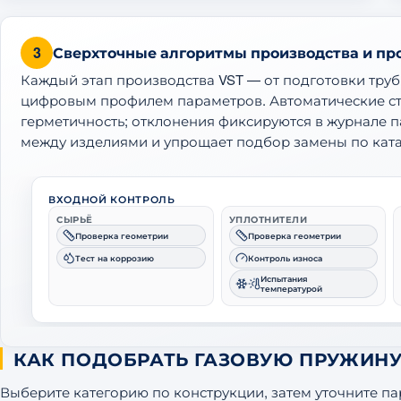
3
Сверхточные алгоритмы производства и пр
Каждый этап производства VST — от подготовки тру
цифровым профилем параметров. Автоматические ст
герметичность; отклонения фиксируются в журнале п
между изделиями и упрощает подбор замены по ката
ВХОДНОЙ КОНТРОЛЬ
СЫРЬЁ
УПЛОТНИТЕЛИ
Проверка геометрии
Проверка геометрии
Тест на коррозию
Контроль износа
Испытания
температурой
КАК ПОДОБРАТЬ ГАЗОВУЮ ПРУЖИН
Выберите категорию по конструкции, затем уточните па