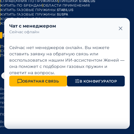
СПРАВОЧНИК ПО ПРУЖИНАМ
ЛИНЕЙКИ STABILUS
КУПИТЬ ПО БРЕНДАМ
ОБЛАСТИ ПРИМЕНЕНИЯ
КУПИТЬ ГАЗОВЫЕ ПРУЖИНЫ STABILUS
КУПИТЬ ГАЗОВЫЕ ПРУЖИНЫ SUSPA
КУПИТЬ ГАЗОВЫЕ ПРУЖИНЫ HAHN
КУПИТЬ ГАЗОВЫЕ ПРУЖИНЫ BANSBACH
ГАЗОВЫЕ ПРУЖИНЫ VST
Чат с менеджером
Сейчас офлайн
ПРАВОВАЯ ИНФОРМАЦИЯ
ПОЛИТИКА КОНФИДЕНЦИАЛЬНОСТИ
ПУБЛИЧНАЯ ОФЕРТА
Сейчас нет менеджеров онлайн. Вы можете
СОГЛАСИЕ НА ОБРАБОТКУ ПЕРСОНАЛЬНЫХ ДАННЫХ
оставить заявку на обратную связь или
ПОЛИТИКА ИСПОЛЬЗОВАНИЯ COOKIES
воспользоваться нашим ИИ-ассистентом Женей —
она поможет с подбором газовых пружин и
ответит на вопросы.
ОБРАТНАЯ СВЯЗЬ
В КОНФИГУРАТОР
Внимание! Информация об услугах и ценах, размещенная на сайте,
носит исключительно информационный характер, не является
обязательством и не может служить основанием для предъявления
претензий и может быть изменена без уведомления. Рекомендуется
получить консультацию.
ПОЛИТИКА ИСПОЛЬЗОВАНИЯ COOKIES
Все права защищены законом «Об авторском праве». Копирование
информации и графических элементов без указания источника
запрещено.