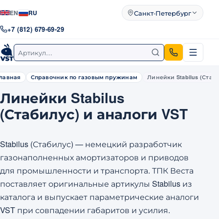
Санкт-Петербург
EN
RU
Город
+7 (812) 679-69-29
Поиск по артикулу
Главная
Справочник по газовым пружинам
Линейки Stabilus (Стаб
Линейки Stabilus
(Стабилус) и аналоги VST
Stabilus (Стабилус) — немецкий разработчик
газонаполненных амортизаторов и приводов
для промышленности и транспорта. ТПК Веста
поставляет оригинальные артикулы Stabilus из
каталога и выпускает параметрические аналоги
VST при совпадении габаритов и усилия.